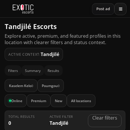
Post ad
Tandjilé Escorts
Explore active, premium, and featured profiles in this
location with clearer filters and status context.
Tandjilé
ACTIVE CONTEXT:
Filters
Summary
Results
Kaselem Kelo
Poumgou
0
0
Online
Premium
New
All locations
TOTAL RESULTS
ACTIVE FILTER
Clear filters
0
Tandjilé